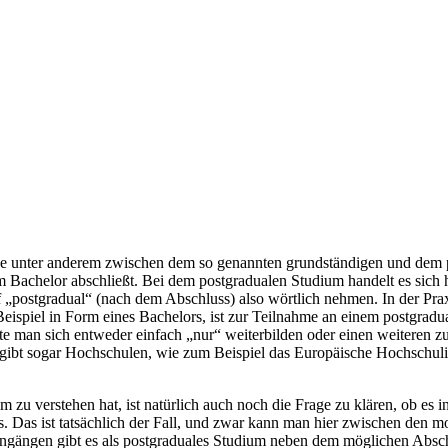
ge unter anderem zwischen dem so genannten grundständigen und dem 
Bachelor abschließt. Bei dem postgradualen Studium handelt es sich h
 „postgradual“ (nach dem Abschluss) also wörtlich nehmen. In der Prax
ispiel in Form eines Bachelors, ist zur Teilnahme an einem postgrad
te man sich entweder einfach „nur“ weiterbilden oder einen weiteren z
 gibt sogar Hochschulen, wie zum Beispiel das Europäische Hochschulin
zu verstehen hat, ist natürlich auch noch die Frage zu klären, ob es
ums. Das ist tatsächlich der Fall, und zwar kann man hier zwischen de
engängen gibt es als postgraduales Studium neben dem möglichen Absch